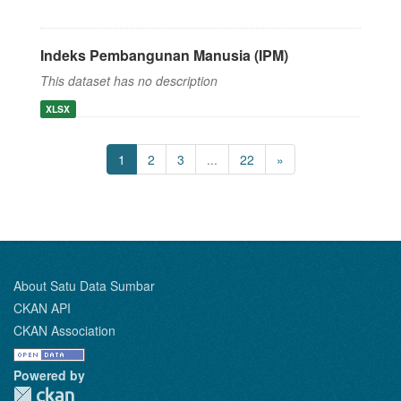
Indeks Pembangunan Manusia (IPM)
This dataset has no description
XLSX
1
2
3
...
22
»
About Satu Data Sumbar
CKAN API
CKAN Association
Powered by