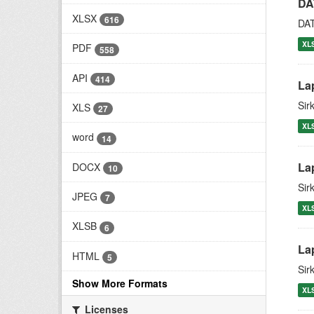
DA
XLSX
616
DA
XL
PDF
558
API
414
La
Sir
XLS
27
XL
word
14
La
DOCX
10
Sir
JPEG
7
XL
XLSB
6
La
HTML
5
Sir
Show More Formats
XL
Licenses