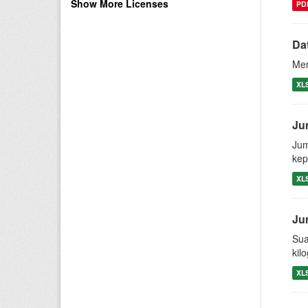
Show More Licenses
PD
Da
Men
XL
Ju
Jum
kep
XL
Ju
Sua
kil
XL