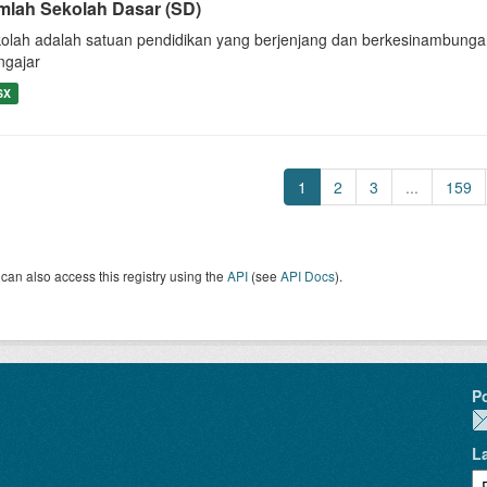
mlah Sekolah Dasar (SD)
olah adalah satuan pendidikan yang berjenjang dan berkesinambunga
gajar
SX
1
2
3
...
159
can also access this registry using the
API
(see
API Docs
).
P
L