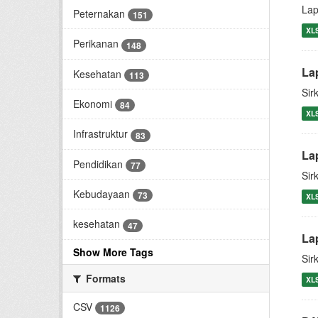
Lap
Peternakan
151
XL
Perikanan
148
La
Kesehatan
113
Sir
Ekonomi
84
XL
Infrastruktur
83
La
Pendidikan
77
Sir
Kebudayaan
73
XL
kesehatan
47
La
Show More Tags
Sir
Formats
XL
CSV
1126