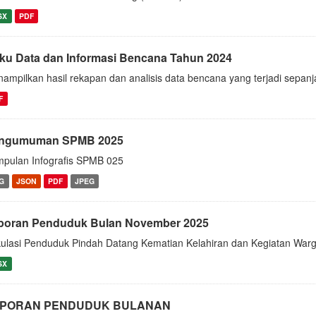
SX
PDF
ku Data dan Informasi Bencana Tahun 2024
ampilkan hasil rekapan dan analisis data bencana yang terjadi sepanj
F
ngumuman SPMB 2025
pulan Infografis SPMB 025
G
JSON
PDF
JPEG
poran Penduduk Bulan November 2025
kulasi Penduduk Pindah Datang Kematian Kelahiran dan Kegiatan Wa
SX
PORAN PENDUDUK BULANAN