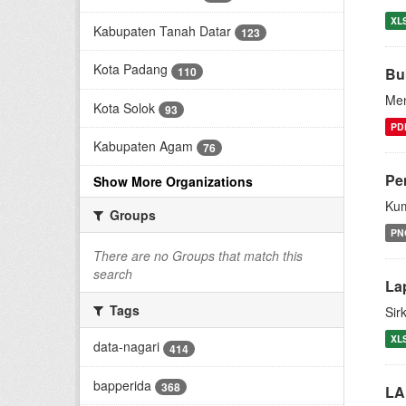
XL
Kabupaten Tanah Datar
123
Kota Padang
110
Bu
Men
Kota Solok
93
PD
Kabupaten Agam
76
Pe
Show More Organizations
Kum
Groups
PN
There are no Groups that match this
search
La
Tags
Sir
XL
data-nagari
414
bapperida
368
LA