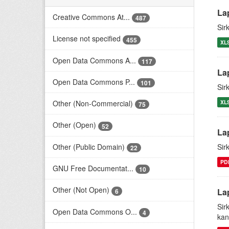
La
Creative Commons At...
487
Sir
License not specified
455
XL
Open Data Commons A...
117
La
Open Data Commons P...
101
Sir
XL
Other (Non-Commercial)
75
Other (Open)
52
La
Other (Public Domain)
Sir
22
PD
GNU Free Documentat...
10
Other (Not Open)
La
6
Sir
Open Data Commons O...
4
ka