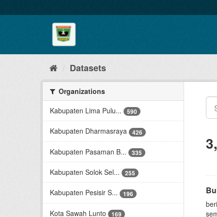
Skip
to
content
Datasets
Organizations
Kabupaten Lima Pulu...
590
Kabupaten Dharmasraya
426
3
Kabupaten Pasaman B...
335
Kabupaten Solok Sel...
255
Bu
Kabupaten Pesisir S...
196
ber
Kota Sawah Lunto
sem
169