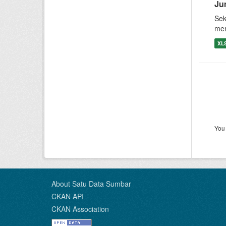
Ju
Sek
men
XL
You 
About Satu Data Sumbar
CKAN API
CKAN Association