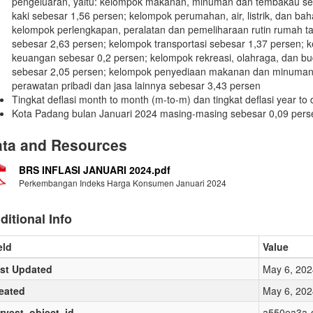
pengeluaran, yaitu: kelompok makanan, minuman dan tembakau seb
kaki sebesar 1,56 persen; kelompok perumahan, air, listrik, dan b
kelompok perlengkapan, peralatan dan pemeliharaan rutin rumah t
sebesar 2,63 persen; kelompok transportasi sebesar 1,37 persen; k
keuangan sebesar 0,2 persen; kelompok rekreasi, olahraga, dan b
sebesar 2,05 persen; kelompok penyediaan makanan dan minuman/
perawatan pribadi dan jasa lainnya sebesar 3,43 persen
Tingkat deflasi month to month (m-to-m) dan tingkat deflasi year to 
Kota Padang bulan Januari 2024 masing-masing sebesar 0,09 pers
ta and Resources
BRS INFLASI JANUARI 2024.pdf
Perkembangan Indeks Harga Konsumen Januari 2024
ditional Info
eld
Value
st Updated
May 6, 202
eated
May 6, 202
rvest_object_id
a550ea3a-