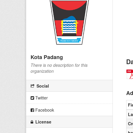
Kota Padang
Da
There is no description for this
organization
Social
Ad
Twitter
Fi
Facebook
La
License
Cr
ha