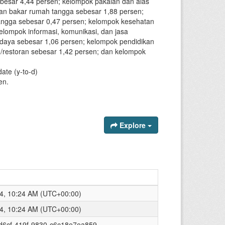
esar 4,44 persen; kelompok pakaian dan alas
ahan bakar rumah tangga sebesar 1,88 persen;
angga sebesar 0,47 persen; kelompok kesehatan
elompok informasi, komunikasi, dan jasa
udaya sebesar 1,06 persen; kelompok pendidikan
restoran sebesar 1,42 persen; dan kelompok
date (y-to-d)
en.
Explore
4, 10:24 AM (UTC+00:00)
4, 10:24 AM (UTC+00:00)
d6cf-419f-9830-c6c18e7ea859