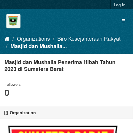
Skip
Log in
to
content
Toggl
naviga
Organizations
Biro Kesejahteraan Rakyat
Masjid dan Mushalla...
Masjid dan Mushalla Penerima Hibah Tahun
2023 di Sumatera Barat
Followers
0
Organization