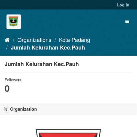
Skip
Log in
to
content
Toggl
naviga
Organizations
Kota Padang
Jumlah Kelurahan Kec.Pauh
Jumlah Kelurahan Kec.Pauh
Followers
0
Organization