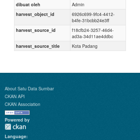
dibuat oleh
Admin
harvest_object_id
6926c699-9fc4-4412-
b4fe-31bcbb24e3ff
harvest_source_id
f18cfb24-3257-46d4-
ad3a-34d11ae4ddbc
harvest_source_title
Kota Padang
About Satu Data Sumbar
CKAN API
CKAN Association
Powered by
Language