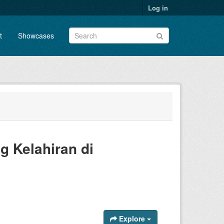
Log in
t
Showcases
g Kelahiran di
Explore