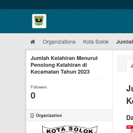
Skip
to
content
Organizations
Kota Solok
Jumlah
Jumlah Kelahiran Menurut
Penolong Kelahiran di
Kecamatan Tahun 2023
J
Followers
0
K
Organization
Da