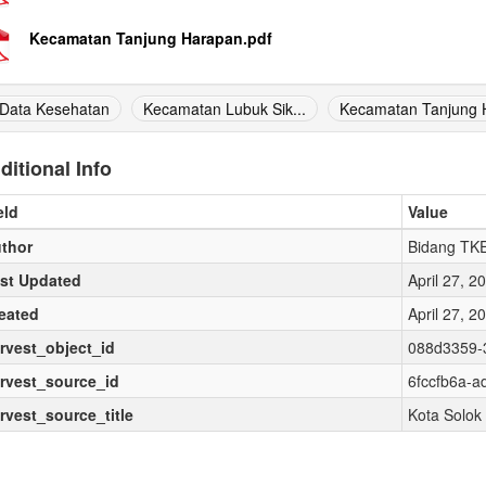
Kecamatan Tanjung Harapan.pdf
Data Kesehatan
Kecamatan Lubuk Sik...
Kecamatan Tanjung H
ditional Info
eld
Value
thor
Bidang TK
st Updated
April 27, 
eated
April 27, 
rvest_object_id
088d3359-
rvest_source_id
6fccfb6a-a
rvest_source_title
Kota Solok