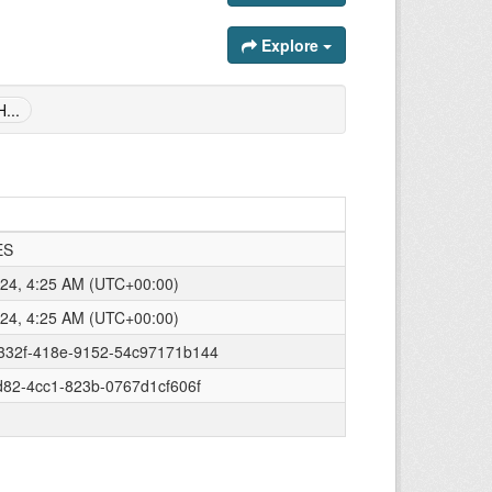
Explore
...
ES
2024, 4:25 AM (UTC+00:00)
2024, 4:25 AM (UTC+00:00)
332f-418e-9152-54c97171b144
d82-4cc1-823b-0767d1cf606f