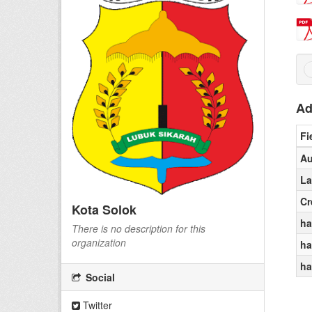
Ad
Fi
Au
La
Cr
Kota Solok
ha
There is no description for this
organization
ha
ha
Social
Twitter