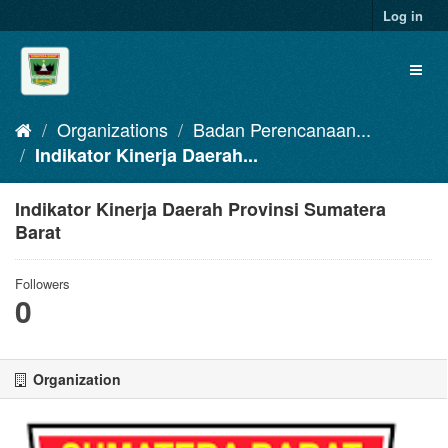
Skip
Log in
to
content
Toggl
naviga
Organizations
Badan Perencanaan...
Indikator Kinerja Daerah...
Indikator Kinerja Daerah Provinsi Sumatera
Barat
Followers
0
Organization