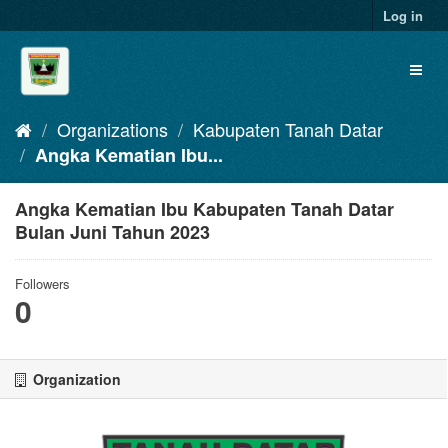
Skip
Log in
to
content
Toggl
naviga
Organizations
Kabupaten Tanah Datar
Angka Kematian Ibu...
Angka Kematian Ibu Kabupaten Tanah Datar
Bulan Juni Tahun 2023
Followers
0
Organization