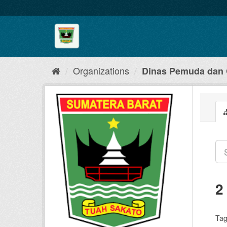
Skip
to
content
Organizations
Dinas Pemuda dan 
2
Tag