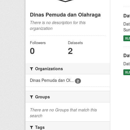
Dinas Pemuda dan Olahraga
Da
There is no description for this
Dat
organization
Su
XL
Followers
Datasets
0
2
Da
Dat
Organizations
XL
Dinas Pemuda dan Ol...
2
Groups
There are no Groups that match this
search
Tags