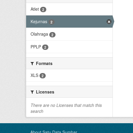
Atlet
2
Kejurnas
2
Olahraga
2
PPLP
2
Formats
XLS
2
Licenses
There are no Licenses that match this
search
About Satu Data Sumbar