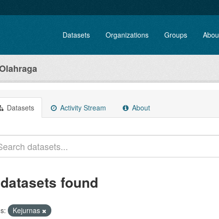
Datasets
Organizations
Groups
Abou
Olahraga
Datasets
Activity Stream
About
 datasets found
s:
Kejurnas