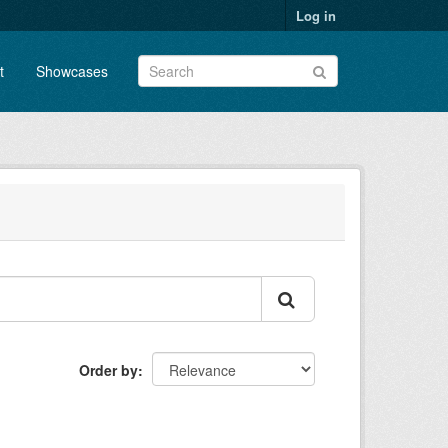
Log in
t
Showcases
Order by