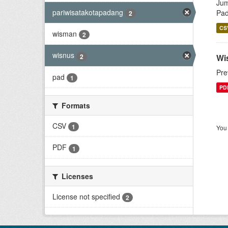
Jum
pariwisatakotapadang
Pa
2
CS
wisman
2
wisnus
2
Wi
Pre
pad
1
PD
Formats
CSV
1
You 
PDF
1
Licenses
License not specified
2