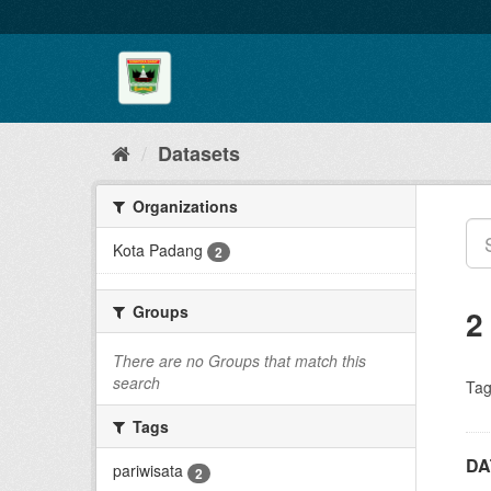
Skip
to
content
Datasets
Organizations
Kota Padang
2
Groups
2
There are no Groups that match this
search
Tag
Tags
DA
pariwisata
2