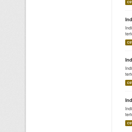
CS
Ind
Ind
ter
CS
In
Ind
ter
CS
In
Ind
ter
CS