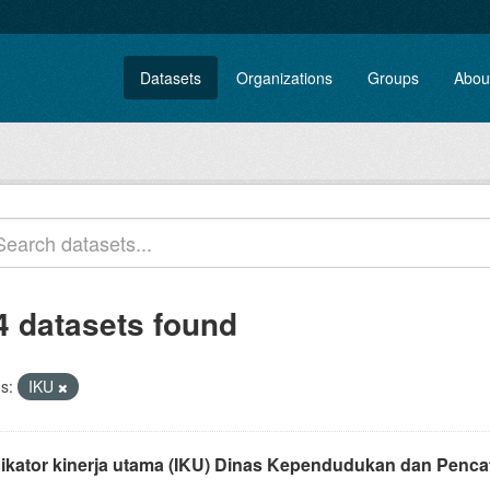
Datasets
Organizations
Groups
Abou
4 datasets found
s:
IKU
dikator kinerja utama (IKU) Dinas Kependudukan dan Pencat