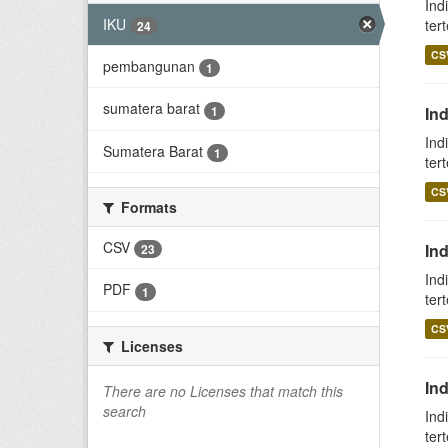
Ind
IKU
ter
24
CS
pembangunan
1
sumatera barat
1
Ind
Ind
Sumatera Barat
1
ter
CS
Formats
CSV
In
23
Ind
PDF
1
ter
CS
Licenses
In
There are no Licenses that match this
search
Ind
ter