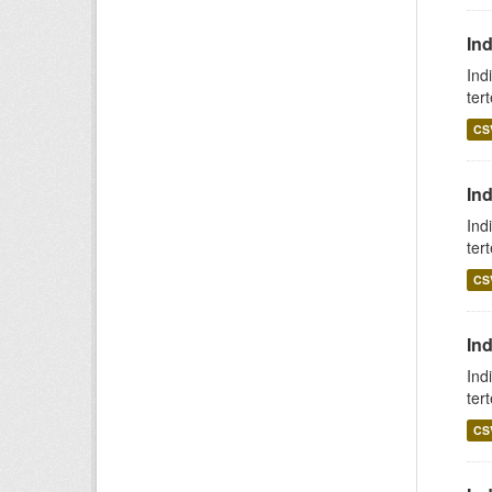
In
Ind
ter
CS
In
Ind
ter
CS
Ind
Ind
ter
CS