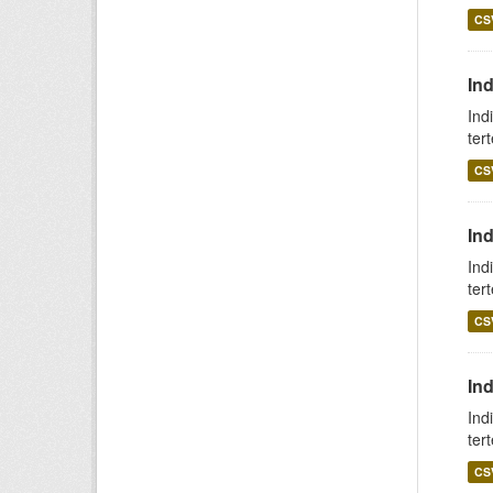
CS
In
Ind
ter
CS
Ind
Ind
ter
CS
In
Ind
ter
CS