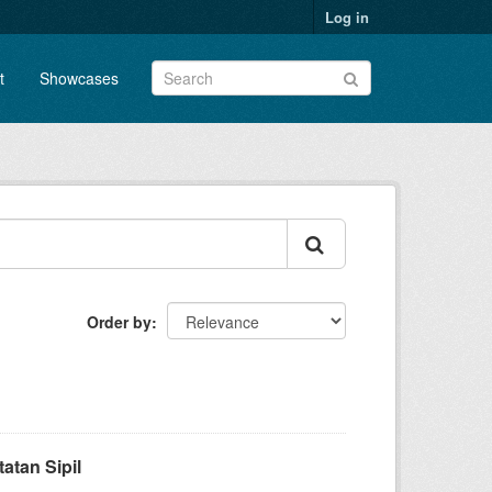
Log in
t
Showcases
Order by
atan Sipil