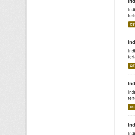
In
Ind
ter
CS
In
Ind
ter
CS
In
Ind
ter
CS
Ind
Ind