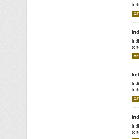
ter
CS
In
Ind
ter
CS
In
Ind
ter
CS
In
Ind
ter