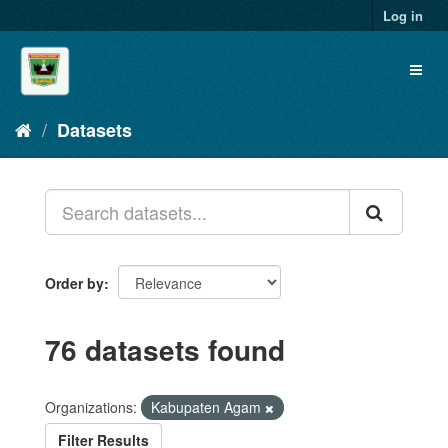
Skip
Log in
to
content
Toggl
naviga
Datasets
Order by
76 datasets found
Organizations:
Kabupaten Agam
Filter Results