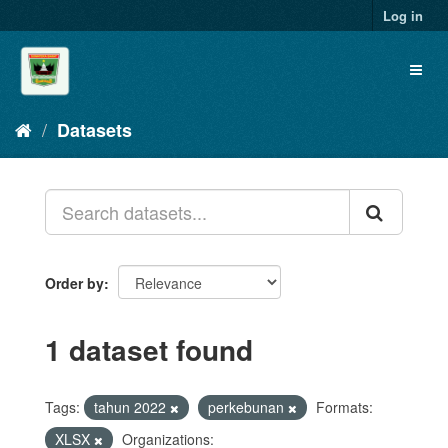
Skip
Log in
to
content
Toggl
naviga
Datasets
Order by
1 dataset found
Tags:
tahun 2022
perkebunan
Formats:
XLSX
Organizations: