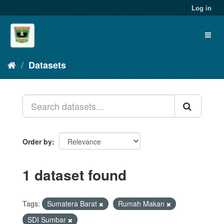
Skip
Log in
to
content
Toggl
naviga
Datasets
Order by
1 dataset found
Tags:
Sumatera Barat
Rumah Makan
SDI Sumbar