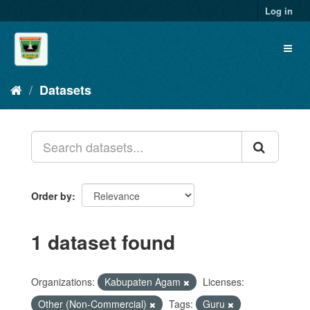
Skip
Log in
to
content
Toggl
naviga
Datasets
Order by
1 dataset found
Organizations:
Kabupaten Agam
Licenses:
Other (Non-Commercial)
Tags:
Guru