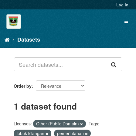
Skip
Log in
to
content
Toggl
naviga
Datasets
Order by
1 dataset found
Licenses:
Other (Public Domain)
Tags:
lubuk kilangan
pemerintahan