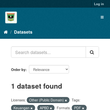
Skip
Log in
to
content
Toggl
naviga
Datasets
Order by
1 dataset found
Licenses:
Other (Public Domain)
Tags:
Keuangan
APBD
Formats:
PDF