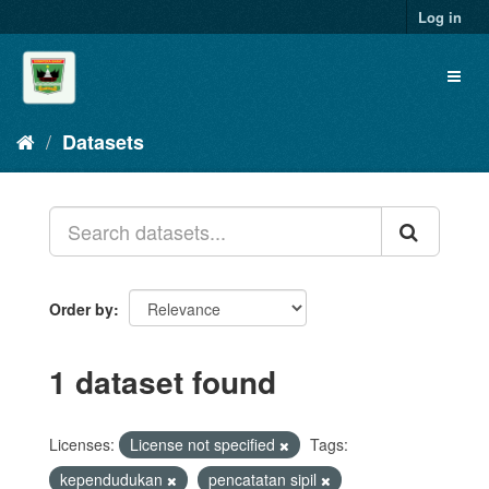
Skip
Log in
to
content
Toggl
naviga
Datasets
Order by
1 dataset found
Licenses:
License not specified
Tags:
kependudukan
pencatatan sipil