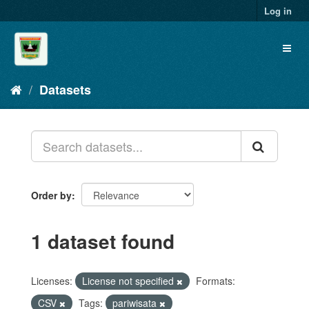
Skip
Log in
to
content
Toggl
naviga
Datasets
Order by
1 dataset found
Licenses:
License not specified
Formats:
CSV
Tags:
pariwisata