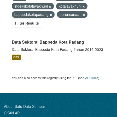
indekskotalayakhuni
kotalayakhuni
bappedakotapadang
perencanaan
Filter Results
Data Sektoral Bappeda Kota Padang
Data Sektoral Bappeda Kota Padang Tahun 2019-2023
CSV
You can also access this registry using the
API
(see
API Docs
).
About Satu Data Sumbar
CKAN API