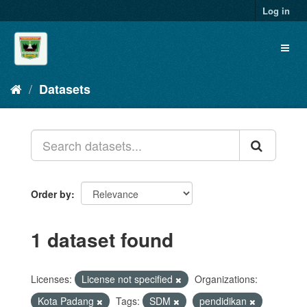
Skip
Log in
to
content
Toggl
naviga
Datasets
Order by
1 dataset found
Licenses:
License not specified
Organizations:
Kota Padang
Tags:
SDM
pendidikan