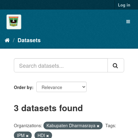
Skip
Log in
to
content
Toggl
naviga
Datasets
Order by
3 datasets found
Organizations:
Kabupaten Dharmasraya
Tags:
IPM
HDI