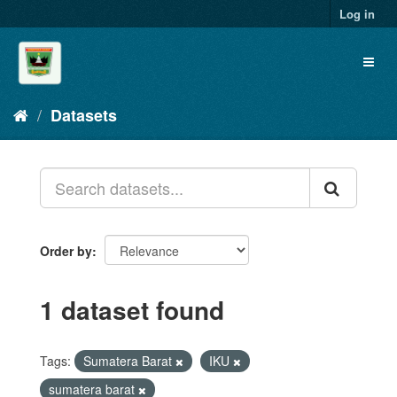
Skip
Log in
to
content
Toggl
naviga
Datasets
Order by
1 dataset found
Tags:
Sumatera Barat
IKU
sumatera barat