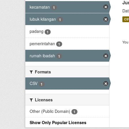
Ju
kecamatan
1
Dat
lubuk kilangan
CS
1
padang
1
You 
pemerintahan
1
rumah ibadah
1
Formats
CSV
1
Licenses
Other (Public Domain)
1
Show Only Popular Licenses