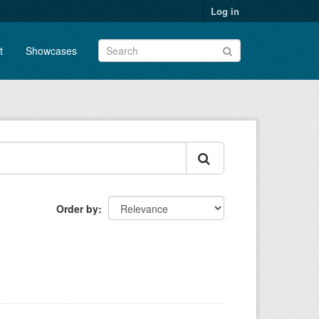
Log in
t
Showcases
Order by