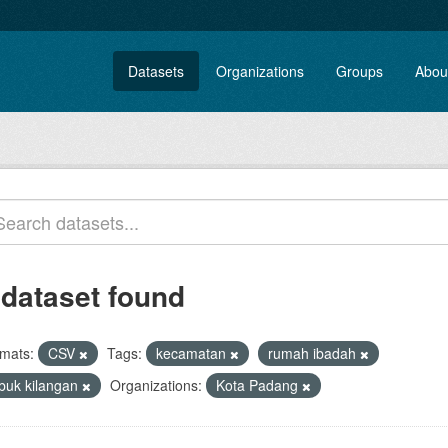
Datasets
Organizations
Groups
Abou
 dataset found
mats:
CSV
Tags:
kecamatan
rumah ibadah
ubuk kilangan
Organizations:
Kota Padang