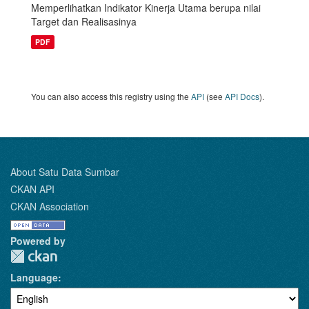
Memperlihatkan Indikator Kinerja Utama berupa nilai
Target dan Realisasinya
PDF
You can also access this registry using the
API
(see
API Docs
).
About Satu Data Sumbar
CKAN API
CKAN Association
Powered by
Language