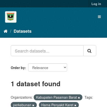
Skip
Log in
to
content
Toggl
naviga
Datasets
Order by
1 dataset found
Organizations:
Kabupaten Pasaman Barat
Tags:
perkebunan
Hama Penyakit Karet